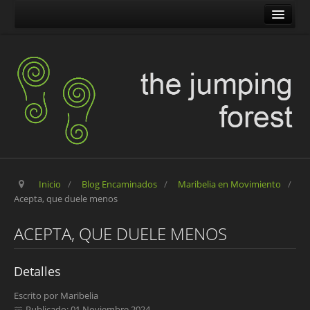
The Jumping Forest
The Pilgrim Stone
Blog Encaminados
Carles
Maribelia en Movimiento
Inicio
/
Blog Encaminados
/
Maribelia en Movimiento
/
Acepta, que duele menos
ACEPTA, QUE DUELE MENOS
Detalles
Escrito por
Maribelia
Publicado: 01 Noviembre 2024