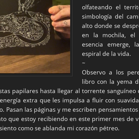
olfateando el territ
simbología del cam
alto donde se desp
en la mochila, el
esencia emerge, l
espiral de la vida.
~
Observo a los pere
libro con la yema 
estas papilares hasta llegar al torrente sanguíne
nergía extra que les impulsa a fluir con suavid
ro. Pasan las páginas y me escriben pensamientos
nto que estoy recibiendo en este primer mes de 
 siento como se ablanda mi corazón pétreo.