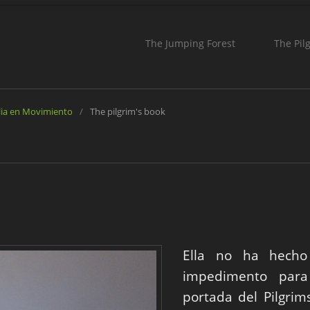
The Jumping Forest
The Pil
lia en Movimiento
/
The pilgrim's book
Ella no ha hech
impedimento para
portada del Pilgrim