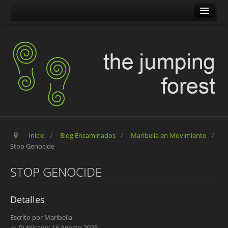
The Jumping Forest
The Pilgrim Stone
Blog Encaminados
Carles
Maribelia en Movimiento
Inicio
/
Blog Encaminados
/
Maribelia en Movimiento
/
Stop Genocide
STOP GENOCIDE
Detalles
Escrito por
Maribelia
Publicado: 16 Agosto 2025