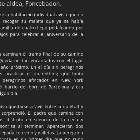
nte aldea, Foncebadon.
 de la habitación individual avisó que no
 a recoger su maleta que ya se había
familia de cuatro llegó pedaleando por
jos para celebrar el aniversario de la
es caminan el tramo final de su camino
 Quedaron tan encantados con el lugar
 año próximo. En el día sin peregrinos
os practicar el do nothing que tanto
 peregrinos afincados en New York
el barrio del born de Barcelona y esa
lgún día.
uiso quedarse a vivir entre la quietud y
e sorprendió. El padre que camina con
as disfrutó en silencio de la cena y
onrisa al terminar. Aparecieron dos
legada con vino y galletas. La peregrina
rviosa en su primer día que no supo