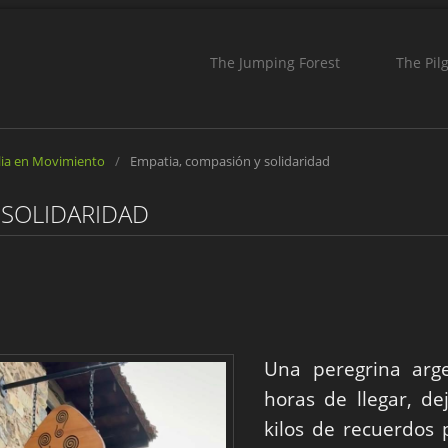
The Jumping Forest
The Pil
lia en Movimiento
/
Empatia, compasión y solidaridad
 SOLIDARIDAD
Una peregrina arg
horas de llegar, d
kilos de recuerdos 