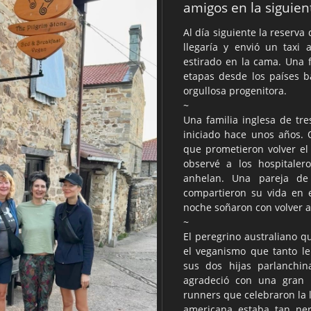
amigos en la siguie
Al día siguiente la reserva
llegaría y envió un taxi
estirado en la cama. Una 
etapas desde los países ba
orgullosa progenitora.
~
Una
familia inglesa de tr
iniciado hace unos años.
que prometieron volver el
observé a los hospitaler
anhelan. Una pareja de
compartieron su vida en 
noche soñaron con volver a
~
El peregrino australiano q
el veganismo que tanto l
sus dos hijas parlanchin
agradeció con una gran s
runners que celebraron la l
americana estaba tan ne