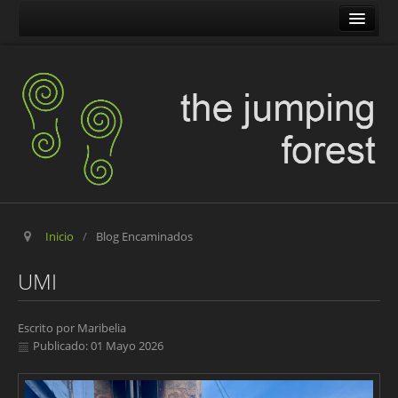
The Jumping Forest
The Pilgrim Stone
Blog Encaminados
Carles
Maribelia en Movimiento
Inicio
/
Blog Encaminados
UMI
Escrito por
Maribelia
Publicado: 01 Mayo 2026