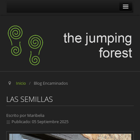
The Jumping Forest
The Pilgrim Stone
Blog Encaminados
Carles
Maribelia en Movimiento
Inicio
/
Blog Encaminados
LAS SEMILLAS
Escrito por
Maribelia
Publicado: 05 Septiembre 2025